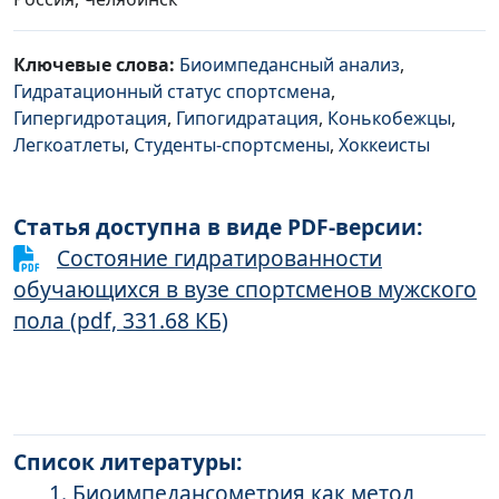
Ключевые слова:
Биоимпедансный анализ
,
Гидратационный статус спортсмена
,
Гипергидротация
,
Гипогидратация
,
Конькобежцы
,
Легкоатлеты
,
Студенты-спортсмены
,
Хоккеисты
Статья доступна в виде PDF-версии:
Состояние гидратированности
обучающихся в вузе спортсменов мужского
пола (pdf, 331.68 КБ)
Список литературы:
Биоимпедансометрия как метод