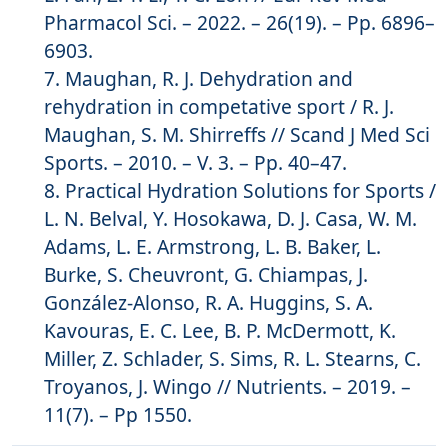
Pharmacol Sci. – 2022. – 26(19). – Pp. 6896–
6903.
Maughan, R. J. Dehydration and
rehydration in competative sport / R. J.
Maughan, S. M. Shirreffs // Scand J Med Sci
Sports. – 2010. – V. 3. – Pp. 40–47.
Practical Hydration Solutions for Sports /
L. N. Belval, Y. Hosokawa, D. J. Casa, W. M.
Adams, L. E. Armstrong, L. B. Baker, L.
Burke, S. Cheuvront, G. Chiampas, J.
González-Alonso, R. A. Huggins, S. A.
Kavouras, E. C. Lee, B. P. McDermott, K.
Miller, Z. Schlader, S. Sims, R. L. Stearns, C.
Troyanos, J. Wingo // Nutrients. – 2019. –
11(7). – Pp 1550.