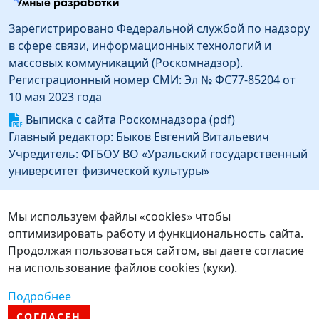
Зарегистрировано Федеральной службой по надзору
в сфере связи, информационных технологий и
массовых коммуникаций (Роскомнадзор).
Регистрационный номер СМИ: Эл № ФС77-85204 от
10 мая 2023 года
Выписка с сайта Роскомнадзора (pdf)
Главный редактор: Быков Евгений Витальевич
Учредитель: ФГБОУ ВО «Уральский государственный
университет физической культуры»
Информация об издателе
Издатель: Федеральное государственное бюджетное
Мы используем файлы «cookies» чтобы
образовательное учреждение высшего образования
оптимизировать работу и функциональность сайта.
«Уральский государственный университет
Продолжая пользоваться сайтом, вы даете согласие
физической культуры»
на использование файлов cookies (куки).
Адрес издателя: 454091, г. Челябинск, ул.
Подробнее
Орджоникидзе, д.1
СОГЛАСЕН