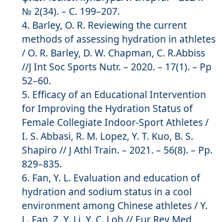
№ 2(34). – С. 199–207.
Barley, O. R. Reviewing the current
methods of assessing hydration in athletes
/ O. R. Barley, D. W. Chapman, C. R.Abbiss
//J Int Soc Sports Nutr. – 2020. – 17(1). – Pp
52–60.
Efficacy of an Educational Intervention
for Improving the Hydration Status of
Female Collegiate Indoor-Sport Athletes /
I. S. Abbasi, R. M. Lopez, Y. T. Kuo, B. S.
Shapiro // J Athl Train. – 2021. – 56(8). – Pp.
829–835.
Fan, Y. L. Evaluation and education of
hydration and sodium status in a cool
environment among Chinese athletes / Y.
L. Fan, Z. Y. Li, Y. C. Loh // Eur Rev Med