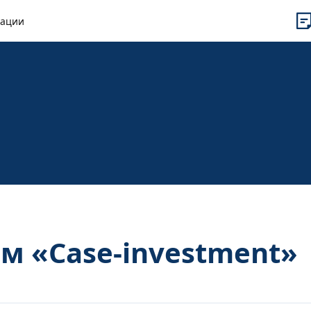
рации
ом «Case-investment»