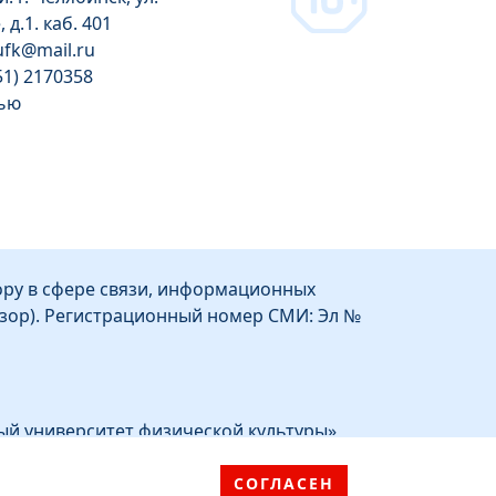
д.1. каб. 401
gufk@mail.ru
51) 2170358
тью
1
ру в сфере связи, информационных
зор). Регистрационный номер СМИ: Эл №
ый университет физической культуры»
СОГЛАСЕН
ное образовательное учреждение