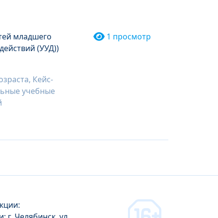
тей младшего
1 просмотр
ействий (УУД))
зраста, Кейс-
альные учебные
й
кции:
: г. Челябинск, ул.