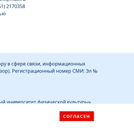
51) 2170358
тью
1
ру в сфере связи, информационных
зор). Регистрационный номер СМИ: Эл №
ый университет физической культуры»
СОГЛАСЕН
ное образовательное учреждение
й университет физической культуры»
идзе, д.1