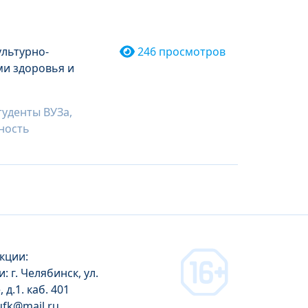
ультурно-
246 просмотров
ми здоровья и
уденты ВУЗа,
ность
кции:
: г. Челябинск, ул.
д.1. каб. 401
gufk@mail.ru