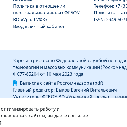
Политика в отношении
Телефон: +7 (3
персональных данных ФГБОУ
Прислать ста
ВО «УралГУФК»
ISSN: 2949-607
Вход в личный кабинет
Зарегистрировано Федеральной службой по надзо
технологий и массовых коммуникаций (Роскомнад
ФС77-85204 от 10 мая 2023 года
Выписка с сайта Роскомнадзора (pdf)
Главный редактор: Быков Евгений Витальевич
Учредитель: ФГБОУ ВО «Уральский государственн
Информация об издателе
 оптимизировать работу и
Издатель: Федеральное государственное бюджет
льзоваться сайтом, вы даете согласие
высшего образования «Уральский государственны
).
Адрес издателя: 454091, г. Челябинск, ул. Орджоник