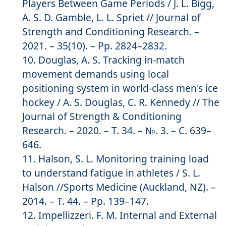
Players Between Game Periods / J. L. Bigg,
A. S. D. Gamble, L. L. Spriet // Journal of
Strength and Conditioning Research. –
2021. – 35(10). – Pp. 2824–2832.
Douglas, A. S. Tracking in-match
movement demands using local
positioning system in world-class men's ice
hockey / A. S. Douglas, C. R. Kennedy // The
Journal of Strength & Conditioning
Research. – 2020. – Т. 34. – №. 3. – С. 639–
646.
Halson, S. L. Monitoring training load
to understand fatigue in athletes / S. L.
Halson //Sports Medicine (Auckland, NZ). –
2014. – Т. 44. – Pp. 139–147.
Impellizzeri. F. M. Internal and External