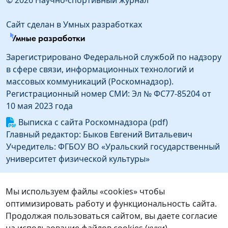
© 2026 Научно-спортивный журнал
Сайт сделан в Умных разработках
Зарегистрировано Федеральной службой по надзору
в сфере связи, информационных технологий и
массовых коммуникаций (Роскомнадзор).
Регистрационный номер СМИ: Эл № ФС77-85204 от
10 мая 2023 года
Выписка с сайта Роскомнадзора (pdf)
Главный редактор: Быков Евгений Витальевич
Учредитель: ФГБОУ ВО «Уральский государственный
университет физической культуры»
Информация об издателе
Издатель: Федеральное государственное бюджетное
Мы используем файлы «cookies» чтобы
образовательное учреждение высшего образования
оптимизировать работу и функциональность сайта.
«Уральский государственный университет
Продолжая пользоваться сайтом, вы даете согласие
физической культуры»