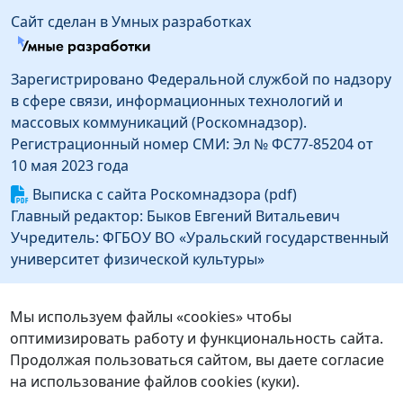
Сайт сделан в Умных разработках
Зарегистрировано Федеральной службой по надзору
в сфере связи, информационных технологий и
массовых коммуникаций (Роскомнадзор).
Регистрационный номер СМИ: Эл № ФС77-85204 от
10 мая 2023 года
Выписка с сайта Роскомнадзора (pdf)
Главный редактор: Быков Евгений Витальевич
Учредитель: ФГБОУ ВО «Уральский государственный
университет физической культуры»
Информация об издателе
Издатель: Федеральное государственное бюджетное
Мы используем файлы «cookies» чтобы
образовательное учреждение высшего образования
оптимизировать работу и функциональность сайта.
«Уральский государственный университет
Продолжая пользоваться сайтом, вы даете согласие
физической культуры»
на использование файлов cookies (куки).
Адрес издателя: 454091, г. Челябинск, ул.