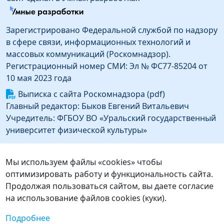
Зарегистрировано Федеральной службой по надзору
в сфере связи, информационных технологий и
массовых коммуникаций (Роскомнадзор).
Регистрационный номер СМИ: Эл № ФС77-85204 от
10 мая 2023 года
Выписка с сайта Роскомнадзора (pdf)
Главный редактор: Быков Евгений Витальевич
Учредитель: ФГБОУ ВО «Уральский государственный
университет физической культуры»
Информация об издателе
Издатель: Федеральное государственное бюджетное
Мы используем файлы «cookies» чтобы
образовательное учреждение высшего образования
оптимизировать работу и функциональность сайта.
«Уральский государственный университет
Продолжая пользоваться сайтом, вы даете согласие
физической культуры»
на использование файлов cookies (куки).
Адрес издателя: 454091, г. Челябинск, ул.
Подробнее
Орджоникидзе, д.1