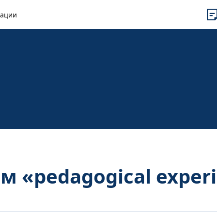
рации
м «pedagogical exper