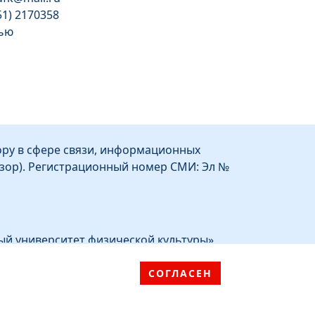
51) 2170358
тью
1
ру в сфере связи, информационных
зор). Регистрационный номер СМИ: Эл №
ый университет физической культуры»
СОГЛАСЕН
ное образовательное учреждение
й университет физической культуры»
идзе, д.1