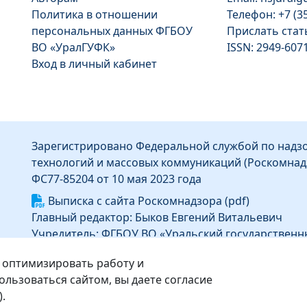
Политика в отношении
Телефон: +7 (3
персональных данных ФГБОУ
Прислать ста
ВО «УралГУФК»
ISSN: 2949-607
Вход в личный кабинет
Зарегистрировано Федеральной службой по надзо
технологий и массовых коммуникаций (Роскомнад
ФС77-85204 от 10 мая 2023 года
Выписка с сайта Роскомнадзора (pdf)
Главный редактор: Быков Евгений Витальевич
Учредитель: ФГБОУ ВО «Уральский государственн
Информация об издателе
 оптимизировать работу и
Издатель: Федеральное государственное бюджет
льзоваться сайтом, вы даете согласие
высшего образования «Уральский государственны
).
Адрес издателя: 454091, г. Челябинск, ул. Орджоник