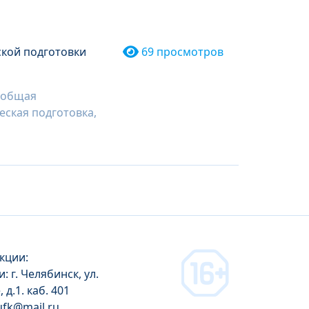
ской подготовки
69 просмотров
, общая
еская подготовка,
кции:
: г. Челябинск, ул.
д.1. каб. 401
gufk@mail.ru