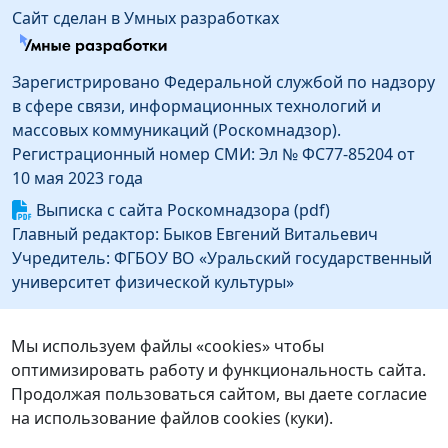
Сайт сделан в Умных разработках
Зарегистрировано Федеральной службой по надзору
в сфере связи, информационных технологий и
массовых коммуникаций (Роскомнадзор).
Регистрационный номер СМИ: Эл № ФС77-85204 от
10 мая 2023 года
Выписка с сайта Роскомнадзора (pdf)
Главный редактор: Быков Евгений Витальевич
Учредитель: ФГБОУ ВО «Уральский государственный
университет физической культуры»
Информация об издателе
Издатель: Федеральное государственное бюджетное
Мы используем файлы «cookies» чтобы
образовательное учреждение высшего образования
оптимизировать работу и функциональность сайта.
«Уральский государственный университет
Продолжая пользоваться сайтом, вы даете согласие
физической культуры»
на использование файлов cookies (куки).
Адрес издателя: 454091, г. Челябинск, ул.