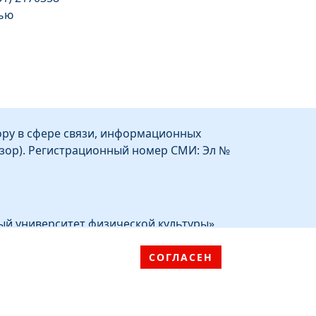
тью
1
ру в сфере связи, информационных
зор). Регистрационный номер СМИ: Эл №
ый университет физической культуры»
СОГЛАСЕН
ное образовательное учреждение
й университет физической культуры»
идзе, д.1