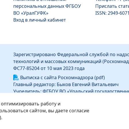
персональных данных ФГБОУ
Прислать ста
ВО «УралГУФК»
ISSN: 2949-607
Вход в личный кабинет
Зарегистрировано Федеральной службой по надзо
технологий и массовых коммуникаций (Роскомнад
ФС77-85204 от 10 мая 2023 года
Выписка с сайта Роскомнадзора (pdf)
Главный редактор: Быков Евгений Витальевич
Учредитель: ФГБОУ ВО «Уральский государственн
Информация об издателе
 оптимизировать работу и
Издатель: Федеральное государственное бюджет
льзоваться сайтом, вы даете согласие
высшего образования «Уральский государственны
).
Адрес издателя: 454091, г. Челябинск, ул. Орджоник