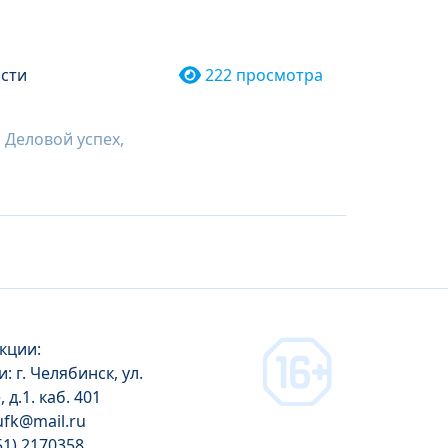
ости
222 просмотра
 Деловой успех,
кции:
: г. Челябинск, ул.
д.1. каб. 401
gufk@mail.ru
51) 2170358