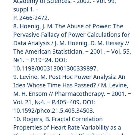
Academy of Sciences. - 2002. - Vol. 99,
suppl 1. -
P. 2466-2472.
Hoenig, J. M. The Abuse of Power: The
Pervasive Fallacy of Power Calculations for
Data Analysis / J. M. Hoenig, D. M. Heisey //
The American Statistician. ‒ 2001. ‒ Vol. 55,
№1. ‒ P.19‒24. DOI:
10.1198/000313001300339897.
Levine, M. Post Hoc Power Analysis: An
Idea Whose Time Has Passed? / M. Levine,
M. H. Ensom // Pharmacotherapy. ‒ 2001. ‒
Vol. 21, №4. ‒ P.405‒409. DOI:
10.1592/phco.21.5.405.34503.
Rogers, B. Fractal Correlation
Properties of Heart Rate Variability as a