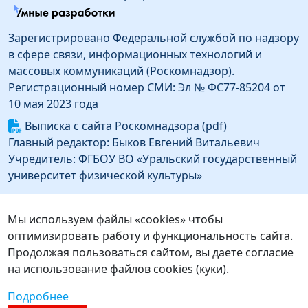
Зарегистрировано Федеральной службой по надзору
в сфере связи, информационных технологий и
массовых коммуникаций (Роскомнадзор).
Регистрационный номер СМИ: Эл № ФС77-85204 от
10 мая 2023 года
Выписка с сайта Роскомнадзора (pdf)
Главный редактор: Быков Евгений Витальевич
Учредитель: ФГБОУ ВО «Уральский государственный
университет физической культуры»
Информация об издателе
Издатель: Федеральное государственное бюджетное
Мы используем файлы «cookies» чтобы
образовательное учреждение высшего образования
оптимизировать работу и функциональность сайта.
«Уральский государственный университет
Продолжая пользоваться сайтом, вы даете согласие
физической культуры»
на использование файлов cookies (куки).
Адрес издателя: 454091, г. Челябинск, ул.
Подробнее
Орджоникидзе, д.1